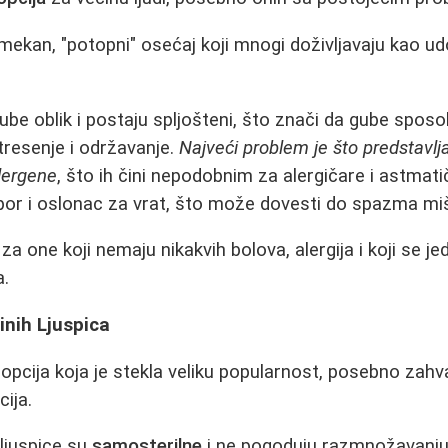
mekan, "potopni" osećaj koji mnogi doživljavaju kao u
 oblik i postaju spljošteni, što znači da gube spos
resenje i održavanje.
Najveći problem je što predstavlja
alergene
, što ih čini nepodobnim za alergičare i astmat
por i oslonac za vrat, što može dovesti do spazma mi
 za one koji nemaju nikakvih bolova, alergija i koji se
a.
inih Ljuspica
opcija koja je stekla veliku popularnost, posebno zahval
cija.
ljuspice su
samosterilne
i ne pogoduju razmnožavanju g