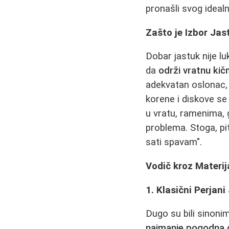
pronašli svog ideal
Zašto je Izbor Ja
Dobar jastuk nije l
da
održi vratnu ki
adekvatan oslonac, m
korene i diskove se
u vratu, ramenima, g
problema. Stoga, pi
sati spavam".
Vodič kroz Materij
1. Klasični Perjani
Dugo su bili sinoni
najmanje pogodna 