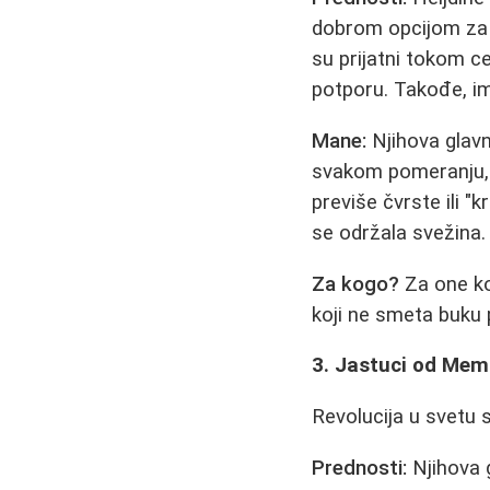
dobrom opcijom za a
su prijatni tokom ce
potporu. Takođe, imaj
Mane:
Njihova glavn
svakom pomeranju, š
previše čvrste ili "
se održala svežina.
Za kogo?
Za one ko
koji ne smeta buku 
3. Jastuci od Mem
Revolucija u svetu 
Prednosti:
Njihova 