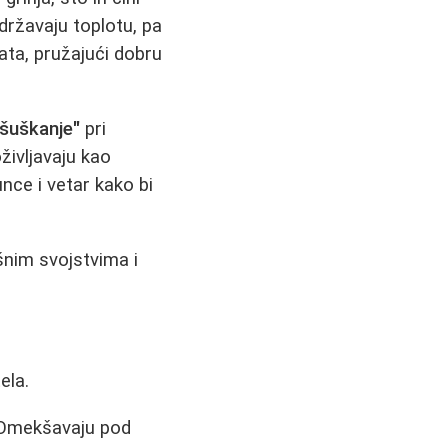
državaju toplotu, pa
ata, pružajući dobru
"šuškanje"
pri
življavaju kao
nce i vetar kako bi
šnim svojstvima i
ela.
 Omekšavaju pod