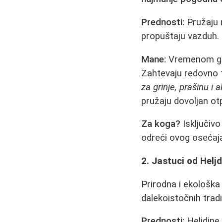
Prednosti:
Pružaju 
propuštaju vazduh.
Mane:
Vremenom gube
Zahtevaju redovno t
za grinje, prašinu i 
pružaju dovoljan ot
Za koga?
Isključivo
odreći ovog osećaj
2. Jastuci od Heljd
Prirodna i ekološka 
dalekoistočnih tradi
Prednosti:
Heljdine 