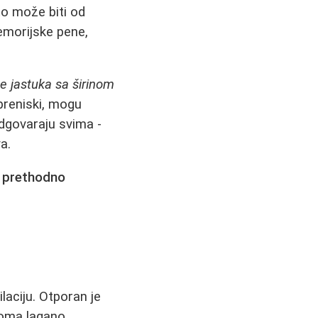
to može biti od
emorijske pene,
ne jastuka sa širinom
 preniski, mogu
odgovaraju svima -
a.
 prethodno
ilaciju. Otporan je
veoma lagano,