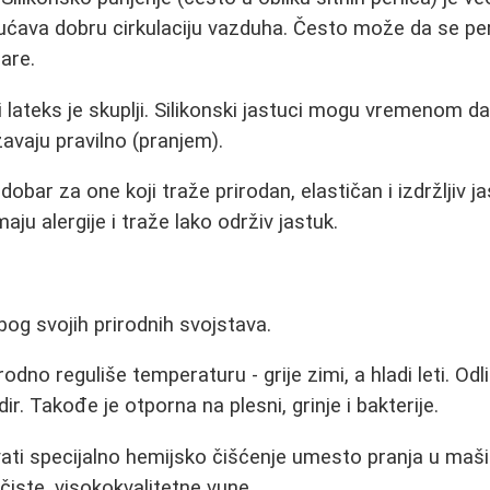
ćava dobru cirkulaciju vazduha. Često može da se pere
čare.
 lateks je skuplji. Silikonski jastuci mogu vremenom da
žavaju pravilno (pranjem).
dobar za one koji traže prirodan, elastičan i izdržljiv ja
maju alergije i traže lako održiv jastuk.
og svojih prirodnih svojstava.
odno reguliše temperaturu - grije zimi, a hladi leti. Odl
ir. Takođe je otporna na plesni, grinje i bakterije.
i specijalno hemijsko čišćenje umesto pranja u mašini
iste, visokokvalitetne vune.