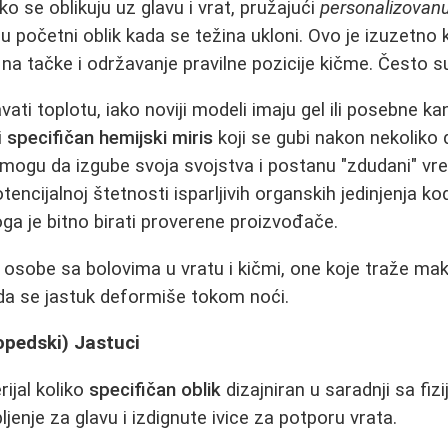
ko se oblikuju uz glavu i vrat, pružajući
personalizovan
 u početni oblik kada se težina ukloni. Ovo je izuzetno
na tačke i održavanje pravilne pozicije kičme. Često su 
i toplotu, iako noviji modeli imaju gel ili posebne kan
i
specifičan hemijski miris
koji se gubi nakon nekoliko 
li mogu da izgube svoja svojstva i postanu "zdudani" 
encijalnoj štetnosti isparljivih organskih jedinjenja k
oga je bitno birati proverene proizvođače.
 osobe sa bolovima u vratu i kičmi, one koje traže mak
da se jastuk deformiše tokom noći.
opedski) Jastuci
rijal koliko
specifičan oblik
dizajniran u saradnji sa fiz
jenje za glavu i izdignute ivice za potporu vrata.