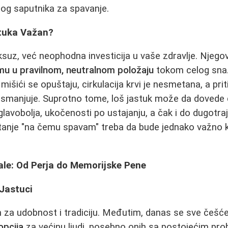
nog saputnika za spavanje.
stuka Važan?
uksuz, već neophodna investicija u vaše zdravlje. Njego
čmu u pravilnom, neutralnom položaju
tokom celog sna.
išići se opuštaju, cirkulacija krvi je nesmetana, a pri
 smanjuje. Suprotno tome, loš jastuk može da dovede 
lavobolja, ukočenosti po ustajanju, a čak i do dugotraj
tanje "na čemu spavam" treba da bude jednako važno ka
ale: Od Perja do Memorijske Pene
 Jastuci
m za udobnost i tradiciju. Međutim, danas se sve češ
opcija
za većinu ljudi, posebno onih sa postojećim pr