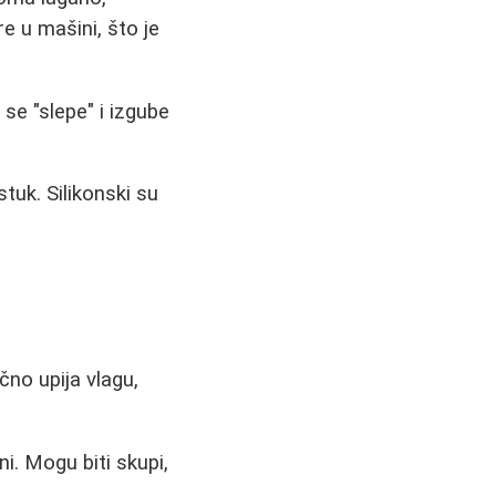
 u mašini, što je
 se "slepe" i izgube
stuk. Silikonski su
ično upija vlagu,
. Mogu biti skupi,