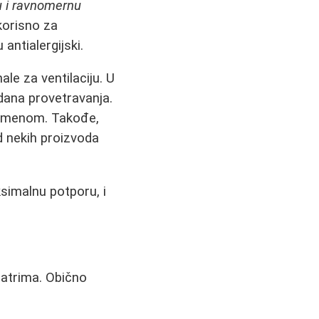
u i ravnomernu
 korisno za
antialergijski.
ale za ventilaciju. U
dana provetravanja.
vremenom. Takođe,
od nekih proizvoda
simalnu potporu, i
ijatrima. Obično