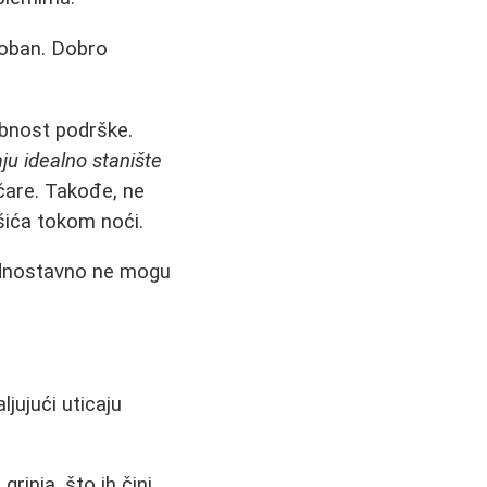
doban. Dobro
obnost podrške.
ju idealno stanište
ičare. Takođe, ne
šića tokom noći.
 jednostavno ne mogu
jujući uticaju
rinja, što ih čini