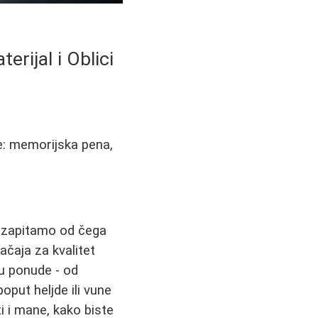
rijal i Oblici
le: memorijska pena,
 zapitamo od čega
ačaja za kvalitet
ru ponude - od
oput heljde ili vune
i i mane, kako biste