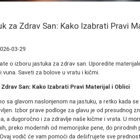
 za Zdrav San: Kako Izabrati Pravi Mate
026-03-29
ate o izboru jastuka za zdrav san. Uporedite materija
n i vuna. Saveti za bolove u vratu i kičmi.
Zdrav San: Kako Izabrati Pravi Materijal i Oblici
o sa glavom naslonjenom na jastuku, a retko kada se
vljen. Izbor prave podloge za glavu je od presudnog zn
a, a dugoročno i za zdravlje naše kičme i vrata. U mo
anih, preko modernih od memorijske pene, do prirodnih p
e. Ovaj vodič će vam pomoći da dešifrujete sve prednost