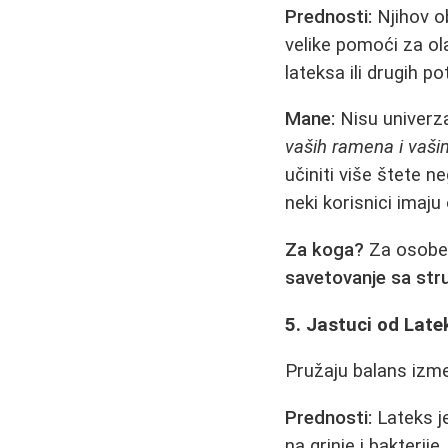
Prednosti:
Njihov ob
velike pomoći za ol
lateksa ili drugih po
Mane:
Nisu univerza
vaših ramena i vaši
učiniti više štete n
neki korisnici imaju
Za koga?
Za osobe 
savetovanje sa st
5. Jastuci od Late
Pružaju balans izme
Prednosti:
Lateks je
na grinje i bakterij