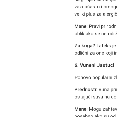
vazdušasto i omogu
veliki plus za alergi
Mane:
Pravi prirodni
oblik ako se ne odr
Za koga?
Lateks je 
odlični za one koji i
6. Vuneni Jastuci
Ponovo popularni zb
Prednosti:
Vuna prir
ostajući suva na dod
Mane:
Mogu zahtevat
posebno ako su od č