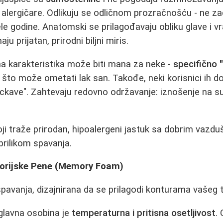
lergičare. Odlikuju se odličnom prozračnošću - ne za
le godine. Anatomski se prilagođavaju obliku glave i vr
u prijatan, prirodni biljni miris.
a karakteristika može biti mana za neke -
specifično 
to može ometati lak san. Takođe, neki korisnici ih do
krckave". Zahtevaju redovno održavanje: iznošenje na su
ji traže prirodan, hipoalergeni jastuk sa dobrim vazdu
prilikom spavanja.
orijske Pene (Memory Foam)
spavanja, dizajnirana da se prilagodi konturama vašeg t
glavna osobina je
temperaturna i pritisna osetljivost
.