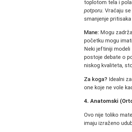
toplotom tela i pola
potporu
. Vraćaju se
smanjenje pritisaka 
Mane:
Mogu zadržavat
početku mogu imat
Neki jeftiniji mode
postoje debate o pot
niskog kvaliteta, st
Za koga?
Idealni za
one koje ne vole ka
4. Anatomski (Ort
Ovo nije toliko mate
imaju izraženo udubl