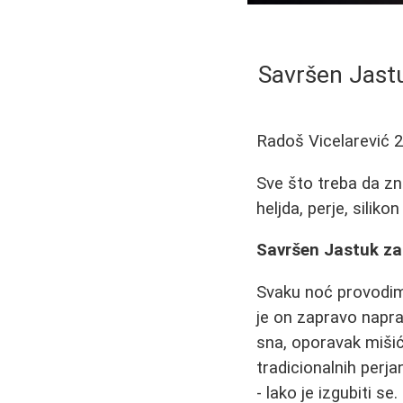
Savršen Jastuk
Radoš Vicelarević
2
Sve što treba da zn
heljda, perje, siliko
Savršen Jastuk za 
Svaku noć provodim
je on zapravo napra
sna, oporavak mišić
tradicionalnih perj
- lako je izgubiti s