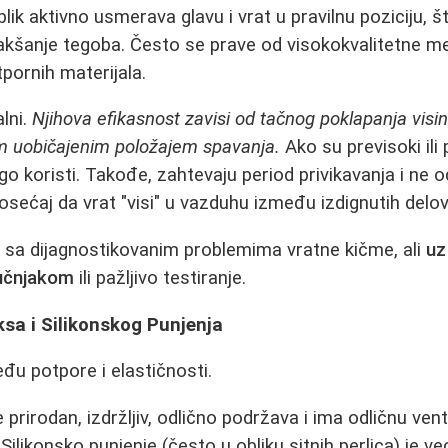
lik aktivno usmerava glavu i vrat u pravilnu poziciju, š
akšanje tegoba. Često se prave od visokokvalitetne m
tpornih materijala.
lni.
Njihova efikasnost zavisi od tačnog poklapanja visi
m uobičajenim položajem spavanja.
Ako su previsoki ili
ego koristi. Takođe, zahtevaju period privikavanja i ne 
 osećaj da vrat "visi" u vazduhu između izdignutih delov
sa dijagnostikovanim problemima vratne kičme, ali
uz
ručnjakom
ili pažljivo testiranje.
ksa i Silikonskog Punjenja
đu potpore i elastičnosti.
 prirodan, izdržljiv, odlično podržava i ima odličnu vent
e. Silikonsko punjenje (često u obliku sitnih perlica) je 