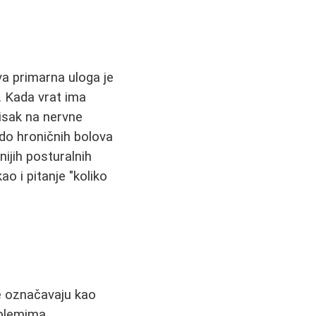
va primarna uloga je
 Kada vrat ima
tisak na nervne
do hroničnih bolova
nijih posturalnih
o i pitanje "koliko
će označavaju kao
oblemima.