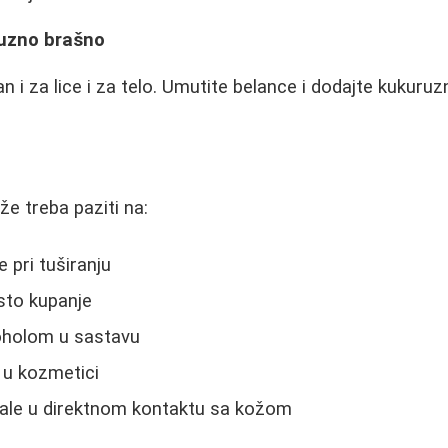
ruzno brašno
an i za lice i za telo. Umutite belance i dodajte kukur
e treba paziti na:
 pri tuširanju
sto kupanje
oholom u sastavu
e u kozmetici
ijale u direktnom kontaktu sa kožom