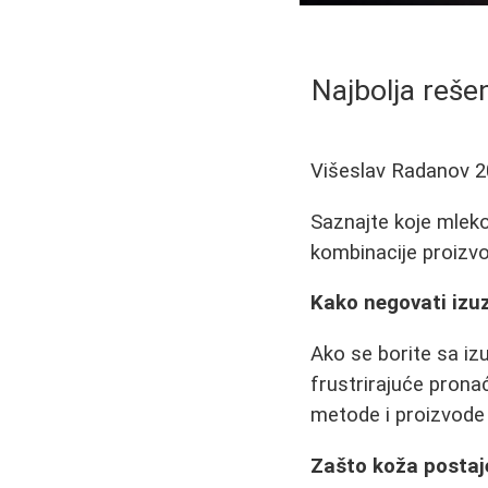
Najbolja reše
Višeslav Radanov
2
Saznajte koje mleko,
kombinacije proizvo
Kako negovati izuz
Ako se borite sa iz
frustrirajuće pronać
metode i proizvode
Zašto koža postaj