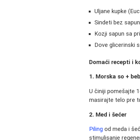
Uljane kupke (Euc
Sindeti bez sapu
Kozji sapun sa p
Dove glicerinski s
Domaći recepti i k
1. Morska so + beb
U činiji pomešajte 
masirajte telo pre tu
2. Med i šećer
Piling
od meda i šeće
stimulisanje regene