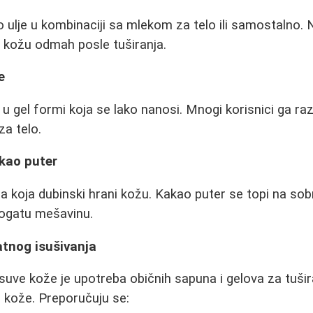
ulje u kombinaciji sa mlekom za telo ili samostalno. N
 kožu odmah posle tuširanja.
e
 gel formi koja se lako nanosi. Mnogi korisnici ga raz
a telo.
akao puter
a koja dubinski hrani kožu. Kakao puter se topi na sob
ogatu mešavinu.
atnog isušivanja
suve kože je upotreba običnih sapuna i gelova za tušir
oj kože. Preporučuju se: