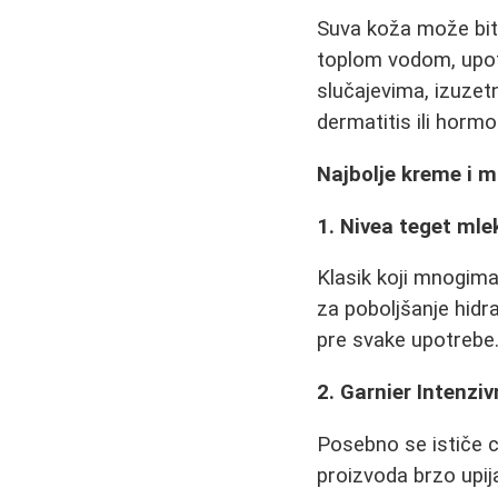
Suva koža može biti
toplom vodom, upot
slučajevima, izuzet
dermatitis ili hormo
Najbolje kreme i 
1. Nivea teget mle
Klasik koji mnogim
za poboljšanje hidr
pre svake upotrebe
2. Garnier Intenzi
Posebno se ističe c
proizvoda brzo upija