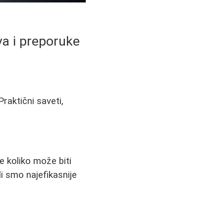
va i preporuke
raktični saveti,
e koliko može biti
li smo najefikasnije