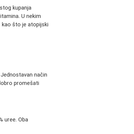
estog kupanja
itamina. U nekim
kao što je atopijski
 Jednostavan način
 dobro promešati
5% uree. Oba