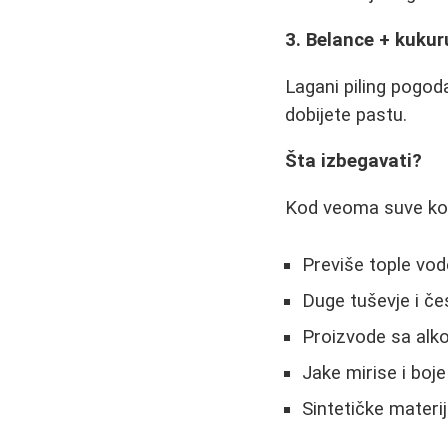
3. Belance + kuku
Lagani piling pogod
dobijete pastu.
Šta izbegavati?
Kod veoma suve kož
Previše tople vode
Duge tuševje i če
Proizvode sa alk
Jake mirise i boj
Sintetičke mater