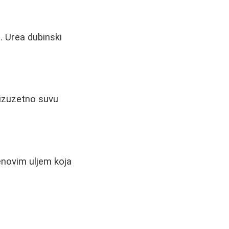
. Urea dubinski
 izuzetno suvu
venovim uljem koja