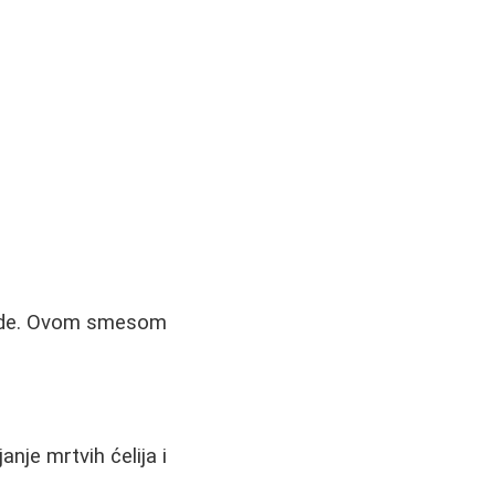
e vode. Ovom smesom
.
nje mrtvih ćelija i