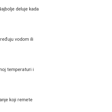
ajbolje deluje kada
ređuju vodom ili
noj temperaturi i
anje koji remete