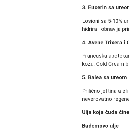
3. Eucerin sa ure
Losioni sa 5-10% u
hidrira i obnavlja p
4. Avene Trixera i
Francuska apotekar
kožu. Cold Cream bo
5. Balea sa ureom
Prilično jeftina a 
neverovatno regene
Ulja koja čuda čin
Bademovo ulje