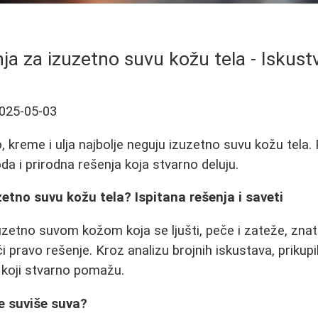
nja za izuzetno suvu kožu tela - Iskust
025-05-03
 kreme i ulja najbolje neguju izuzetno suvu kožu tela. P
da i prirodna rešenja koja stvarno deluju.
etno suvu kožu tela? Ispitana rešenja i saveti
uzetno suvom kožom koja se ljušti, peče i zateže, znat
i pravo rešenje. Kroz analizu brojnih iskustava, prikupi
 koji stvarno pomažu.
e suviše suva?