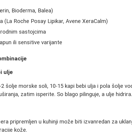
erin, Bioderma, Balea)
na (La Roche Posay Lipikar, Avene XeraCalm)
rirodnim sastojcima
apun ili sensitive varijante
ombinacije
i ulje
1-2 šolje morske soli, 10-15 kapi bebi ulja i pola šolj
širanja, zatim isperite. So blago pilinguje, a ulje hidrira
ra pripremljen u kuhinji može biti izvanredan za uklanja
racije kože.