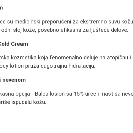
om
ree su medicinski preporučeni za ekstremno suvu kožu
rirodni sloj kože, posebno efikasna za ljušteće delove.
 Cold Cream
ska kozmetika koja fenomenalno deluje na atopičnu i
dy lotion pruža dugotrajnu hidrataciju.
 i nevenom
efikasna opcija - Balea losion sa 15% uree i mast sa ne
riše ispucalu kožu.
e