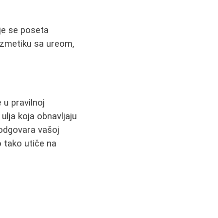
uje se poseta
ozmetiku sa ureom,
 u pravilnoj
 ulja koja obnavljaju
e odgovara vašoj
o tako utiče na