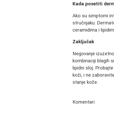
Kada posetiti der
Ako su simptomi int
stručnjaku. Dermat
ceramidima i lipidim
Zaključak
Negovanje izuzetno 
kombinaciji blagih s
lipidni sloj. Probaj
koži, i ne zaboravi
stanje kože.
Komentari