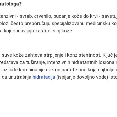
matologa?
enzivni - svrab, crvenilo, pucanje kože do krvi - savet
olozi često preporučuju specijalizovanu medicinsku k
a koji obnavljaju zaštitni sloj kože.
suve kože zahteva strpljenje i konzistentnost. Ključ je
redstava za tuširanje, intenzivnih hidratantnih losiona i
te različite kombinacije dok ne nađete onu koja najbolj
te da unutrašnja
hidratacija
(ispijanje dovoljno vode) ist