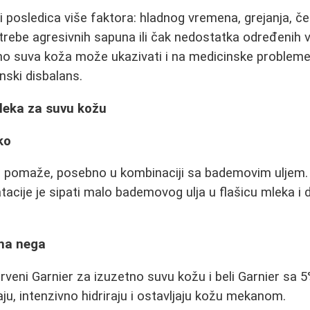
 posledica više faktora: hladnog vremena, grejanja, č
rebe agresivnih sapuna ili čak nedostatka određenih v
no suva koža može ukazivati i na medicinske probleme 
nski disbalans.
mleka za suvu kožu
ko
a pomaže, posebno u kombinaciji sa bademovim uljem.
atacije je sipati malo bademovog ulja u flašicu mleka i
.
vna nega
rveni Garnier za izuzetno suvu kožu i beli Garnier sa 
ju, intenzivno hidriraju i ostavljaju kožu mekanom.