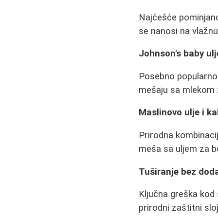
Najčešće pominjano 
se nanosi na vlažnu
Johnson's baby ulj
Posebno popularno u
mešaju sa mlekom z
Maslinovo ulje i k
Prirodna kombinacij
meša sa uljem za b
Tuširanje bez dod
Ključna greška kod 
prirodni zaštitni sl