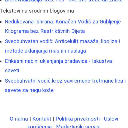
Tekstovi na srodnim blogovima
Redukovana Ishrana: Konačan Vodič za Gubljenje
Kilograma bez Restriktivnih Dijeta
Sveobuhvatan vodič: Anticelulit masaža, lipoliza i
metode uklanjanja masnih naslaga
Efikasni načini uklanjanja bradavica - Iskustva i
saveti
Sveobuhvatni vodič kroz savremene tretmane lica i
savete za negu kože
O nama
|
Kontakt
|
Politika privatnosti
|
Uslovi
korišćenja
|
Marketinški servisi