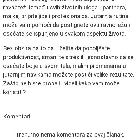
ravnoteži između svih životnih uloga - partnera,
majke, prijateljice i profesionalca. Jutarnja rutina
može vam pomoći da postignete ovu ravnotežu i
osećate se ispunjeno u svakom aspektu života.
Bez obzira na to da li želite da poboljšate
produktivnost, smanjite stres ili jednostavno da se
osećate bolje u svom telu, malim promenama u
jutarnjim navikama možete postići velike rezultate.
Zašto ne biste probali i videli kako vam može
koristiti?
Komentari
Trenutno nema komentara za ovaj članak.