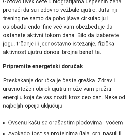
Gotovo uvek ćete u biografijama uspešnih žena
pronaći da su redovno vežbale ujutro. Jutarnji
trening ne samo da poboljšava cirkulaciju i
oslobađa endorfine već vam obezbeđuje da
ostanete aktivni tokom dana. Bilo da izaberete
jogu, trčanje ili jednostavno istezanje, fizička
aktivnost ujutru donosi brojne benefite.
Pripremite energetski doručak
Preskakanje doručka je česta greška. Zdrav i
uravnotežen obrok ujutru može vam pružiti
energiju koja će vas nositi kroz ceo dan. Neke od
najboljih opcija uključuju:
Ovsenu kašu sa orašastim plodovima i voćem
Avokado tost sa proteinima (jaja, crni pasulj ili