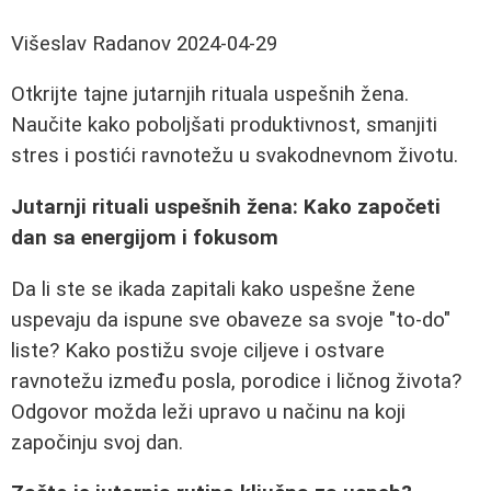
Višeslav Radanov
2024-04-29
Otkrijte tajne jutarnjih rituala uspešnih žena.
Naučite kako poboljšati produktivnost, smanjiti
stres i postići ravnotežu u svakodnevnom životu.
Jutarnji rituali uspešnih žena: Kako započeti
dan sa energijom i fokusom
Da li ste se ikada zapitali kako uspešne žene
uspevaju da ispune sve obaveze sa svoje "to-do"
liste? Kako postižu svoje ciljeve i ostvare
ravnotežu između posla, porodice i ličnog života?
Odgovor možda leži upravo u načinu na koji
započinju svoj dan.