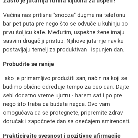
Zašto je jutarnja rutina ključna za uspeh?
Većina nas pritisne "snooze" dugme na telefonu
bar pet puta pre nego što se odvuče u kuhinju po
prvu šoljicu kafe. Međutim, uspešne žene imaju
sasvim drugačiji pristup. Njihove jutarnje navike
postavljaju temelj za produktivan i ispunjen dan.
Probudite se ranije
Iako je primamljivo produžiti san, način na koji se
budimo obično određuje tempo za ceo dan. Dajte
sebi dodatno vreme ujutru - barem sat i po pre
nego što treba da budete negde. Ovo vam
omogućava da se protegnete, pripremite zdrav
doručak i započnete dan sa osećajem smirenosti.
Prakticirajte svesnost i pozitivne afirmacije