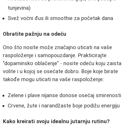
tunjevina)
Svež voćni đus ili smoothie za početak dana
Obratite pažnju na odeću
Ono što nosite može značajno uticati na vaše
raspoloženje i samopouzdanje. Prakticirajte
"dopaminsko oblačenje" - nosite odeću koju zaista
volite i u kojoj se osećate dobro. Boje koje birate
takođe mogu uticati na vaše raspoloženje:
Zelene i plave nijanse donose osećaj smirenosti
Crvene, žute i narandžaste boje podižu energiju
Kako kreirati svoju idealnu jutarnju rutinu?