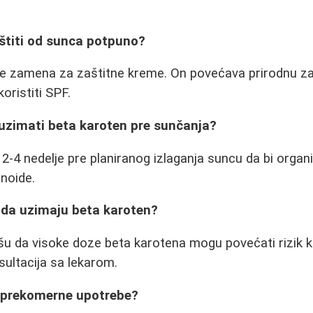
 štiti od sunca potpuno?
je zamena za zaštitne kreme. On povećava prirodnu zašt
oristiti SPF.
 uzimati beta karoten pre sunčanja?
 2-4 nedelje pre planiranog izlaganja suncu da bi org
noide.
 da uzimaju beta karoten?
šu da visoke doze beta karotena mogu povećati rizik 
ultacija sa lekarom.
 prekomerne upotrebe?