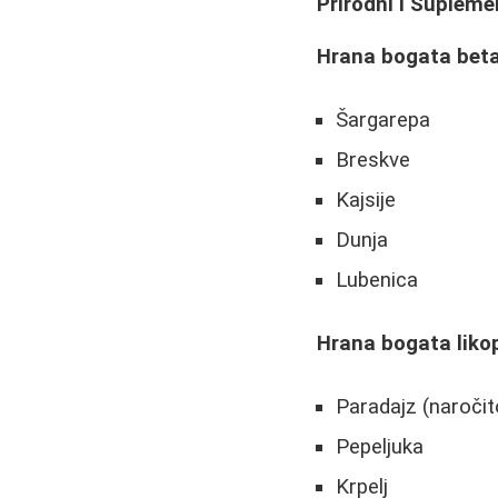
Prirodni i Suplemen
Hrana bogata bet
Šargarepa
Breskve
Kajsije
Dunja
Lubenica
Hrana bogata lik
Paradajz (naročit
Pepeljuka
Krpelj