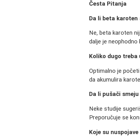
Česta Pitanja
Da li beta karoten
Ne, beta karoten ni
dalje je neophodno k
Koliko dugo treba
Optimalno je početi
da akumulira karote
Da li pušači smeju
Neke studije sugeri
Preporučuje se kons
Koje su nuspojave