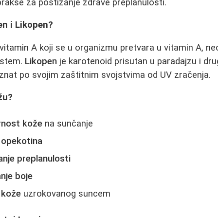
 prakse za postizanje zdrave preplanulosti.
en i Likopen?
vitamin A koji se u organizmu pretvara u vitamin A, n
istem.
Likopen
je karotenoid prisutan u paradajzu i dr
znat po svojim zaštitnim svojstvima od UV zračenja.
žu?
rnost kože
na sunčanje
d opekotina
nje preplanulosti
nje boje
a kože
uzrokovanog suncem