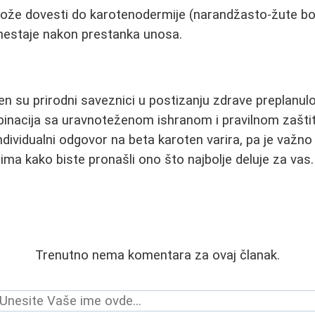
že dovesti do karotenodermije (narandžasto-žute boje
i nestaje nakon prestanka unosa.
pen su prirodni saveznici u postizanju zdrave preplanul
nacija sa uravnoteženom ishranom i pravilnom zašti
Individualni odgovor na beta karoten varira, pa je važn
pima kako biste pronašli ono što najbolje deluje za vas.
Trenutno nema komentara za ovaj članak.