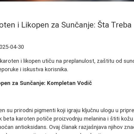
oten i Likopen za Sunčanje: Šta Treba
025-04-30
karoten i likopen utiču na preplanulost, zaštitu od sun
reporuke i iskustva korisnika.
open za Sunčanje: Kompletan Vodič
en su prirodni pigmenti koji igraju ključnu ulogu u prip
k beta karoten potiče proizvodnju melanina i štiti kožu
moćan antioksidans. Ovaj članak razjašnjava njihov zna