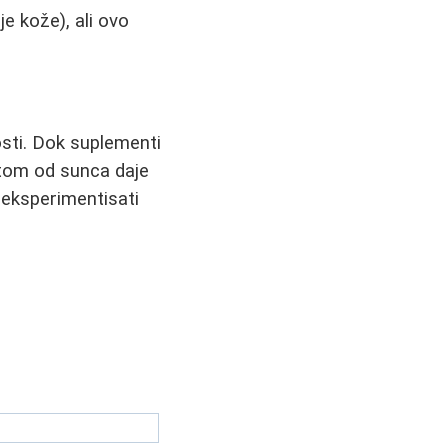
 kože), ali ovo
osti. Dok suplementi
tom od sunca daje
o eksperimentisati