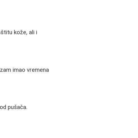
itu kože, ali i
anizam imao vremena
kod pušača.