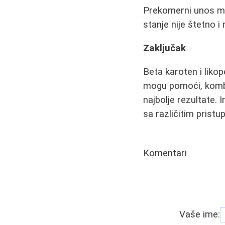
Prekomerni unos mo
stanje nije štetno 
Zaključak
Beta karoten i liko
mogu pomoći, kombi
najbolje rezultate. 
sa različitim pristu
Komentari
Vaše ime: