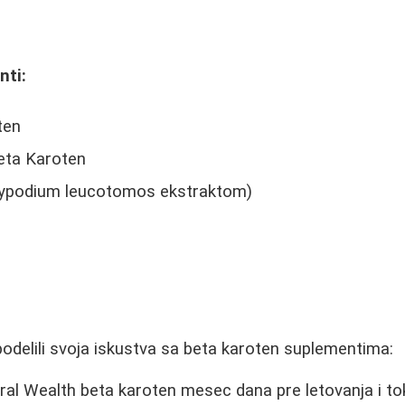
nti:
ten
eta Karoten
lypodium leucotomos ekstraktom)
n
podelili svoja iskustva sa beta karoten suplementima:
ral Wealth beta karoten mesec dana pre letovanja i 