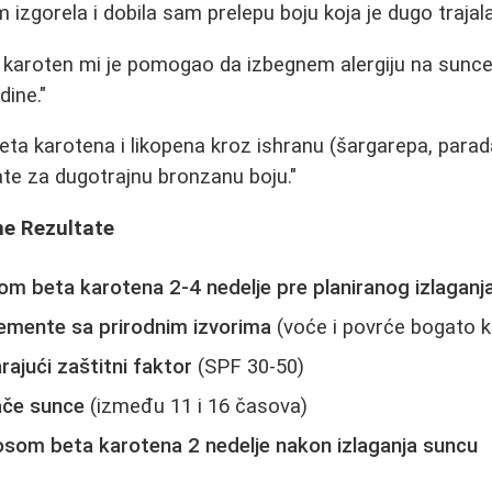
izgorela i dobila sam prelepu boju koja je dugo trajala
 karoten mi je pomogao da izbegnem alergiju na sunc
dine."
eta karotena i likopena kroz ishranu (šargarepa, parad
ate za dugotrajnu bronzanu boju."
ne Rezultate
om beta karotena 2-4 nedelje pre planiranog izlaganj
emente sa prirodnim izvorima
(voće i povrće bogato 
rajući zaštitni faktor
(SPF 30-50)
ače sunce
(između 11 i 16 časova)
osom beta karotena 2 nedelje nakon izlaganja suncu