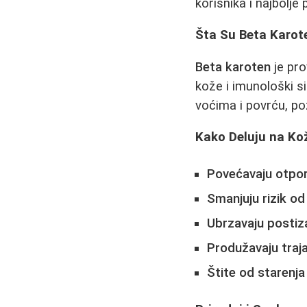
korisnika i najbolje
Šta Su Beta Karot
Beta karoten
je pro
kože i imunološki s
voćima i povrću, po
Kako Deluju na Ko
Povećavaju otpo
Smanjuju rizik o
Ubrzavaju postiza
Produžavaju traja
Štite od starenj