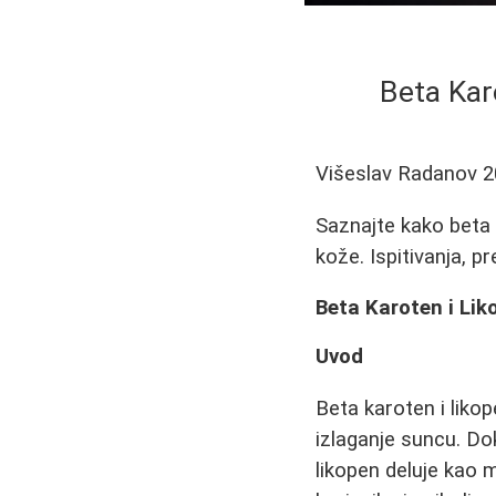
Beta Kar
Višeslav Radanov
2
Saznajte kako beta 
kože. Ispitivanja, p
Beta Karoten i Lik
Uvod
Beta karoten i likop
izlaganje suncu. Do
likopen deluje kao 