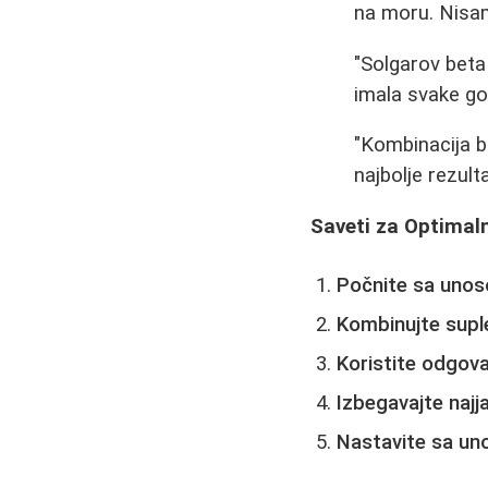
na moru. Nisam 
"Solgarov beta
imala svake go
"Kombinacija b
najbolje rezult
Saveti za Optimal
Počnite sa unos
Kombinujte supl
Koristite odgova
Izbegavajte najj
Nastavite sa un