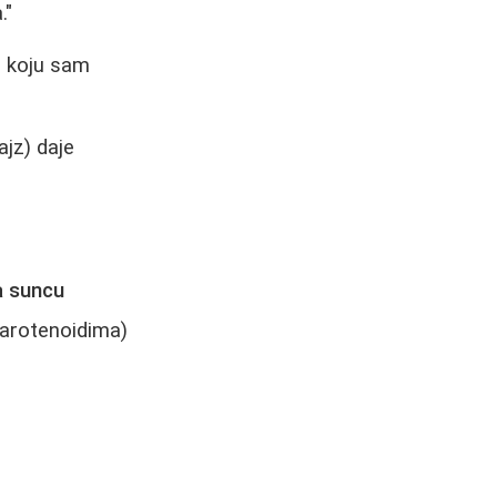
."
e koju sam
ajz) daje
a suncu
karotenoidima)