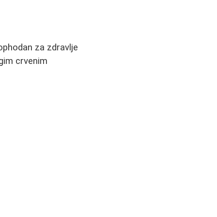
eophodan za zdravlje
ugim crvenim