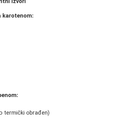
tni Izvori
a karotenom:
openom:
o termički obrađen)