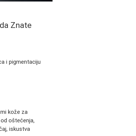
 da Znate
ca i pigmentaciju
remi kože za
 od oštećenja,
čaj, iskustva